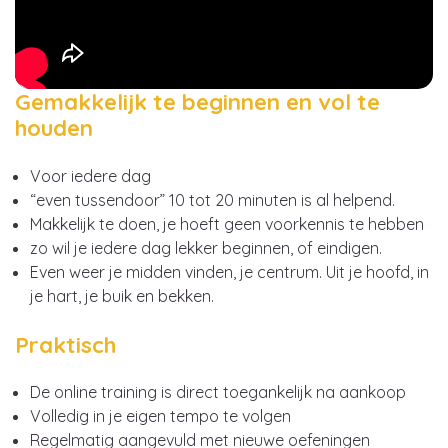
Gemakkelijk te beginnen en vol te
houden
Voor iedere dag
“even tussendoor” 10 tot 20 minuten is al helpend.
Makkelijk te doen, je hoeft geen voorkennis te hebben
zo wil je iedere dag lekker beginnen, of eindigen.
Even weer je midden vinden, je centrum. Uit je hoofd, in
je hart, je buik en bekken.
Praktisch
De online training is direct toegankelijk na aankoop
Volledig in je eigen tempo te volgen
Regelmatig aangevuld met nieuwe oefeningen