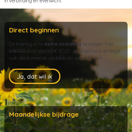
in verbinding en evenwicht.
Direct beginnen
De training is nu
extra voordelig
te volgen. Van
€197,00
voor slechts € 97,00. Je stapt nu in en krijgt
ook alle komende updates en aanvullingen!
Ja, dat wil ik
Maandelijkse bijdrage
Daarnaast bieden we ook een abonnement. Dan