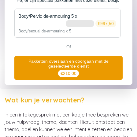
3
4
5
6
7
8
9
Hé, er zijn speciale pakketten met deze dienst, bekijk
ze hier!
10
11
12
13
14
15
16
Body/Pelvic de-armouring 5 x
Opslaan 5%
€997,50
17
18
19
20
21
22
23
Body/sexual de-armouring x 5
24
25
26
27
28
29
30
Of
31
1
2
3
4
5
6
Pakketten overslaan en doorgaan met de
geselecteerde dienst
€210,00
Ga verder
Wat kun je verwachten?
In een intakegesprek met een kopje thee bespreken we
jouw hulpvraag, thema, klachten. Hieruit ontstaat een
thema, doel en kunnen we een intentie zetten en bepalen
we waar we starten met het behandelen van mogelijke