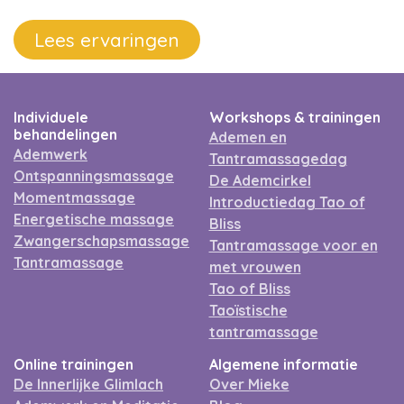
Lees ervaringen
Individuele
Workshops & trainingen
behandelingen
Ademen en
Ademwerk
Tantramassagedag
Ontspanningsmassage
De Ademcirkel
Momentmassage
Introductiedag Tao of
Energetische massage
Bliss
Zwangerschapsmassage
Tantramassage voor en
Tantramassage
met vrouwen
Tao of Bliss
Taoïstische
tantramassage
Online trainingen
Algemene informatie
De Innerlijke Glimlach
Over Mieke