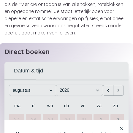
als de rivier die ontdaan is van alle takken, rotsblokken
en opgedane rommel. Je staat letterlijk open voor
diepere en extatische ervaringen op fysiek, emotioneel
en gevoelsniveau waardoor negativiteit steeds minder
deel uit gaat maken van je leven.
Direct boeken
Datum & tijd
augustus
2026
ma
di
wo
do
vr
za
zo
27
28
29
30
31
1
2