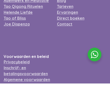
Ademwerk en Meditatie
Blog
Tao Qigong Rituelen
Tarieven
Helende Liefde
Ervaringen
Tao of Bliss
Direct boeken
Joe Dispenza
Contact
Voorwaarden en beleid
Privacybeleid
Inschrijf- en
betalingsvoorwaarden
Algemene voorwaarden
(sessies)
Algemene voorwaarden
(workshops)
Ethische Gedragscode
Tantrawijzer