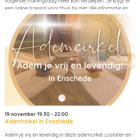
volgende trainingsdag meer kan verdiepen. Je krijgt er
een online training voor thuis bij met alle informatie en
video’s van technieken. EARLYBIRD: €420,00 t/m 30 juni
ZOMERMOMENT: €460,00…
19 november 19:30 - 22:00
Ademcirkel in Enschede
Adem je vrij en levendig in deze ademcirkel. Loslaten en