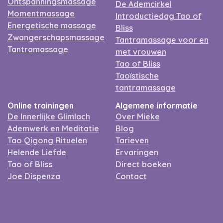
Ontspanningsmassage
De Ademcirkel
Momentmassage
Introductiedag Tao of
Energetische massage
Bliss
Zwangerschapsmassage
Tantramassage voor en
Tantramassage
met vrouwen
Tao of Bliss
Taoïstische
tantramassage
Online trainingen
Algemene informatie
De Innerlijke Glimlach
Over Mieke
Ademwerk en Meditatie
Blog
Tao Qigong Rituelen
Tarieven
Helende Liefde
Ervaringen
Tao of Bliss
Direct boeken
Joe Dispenza
Contact