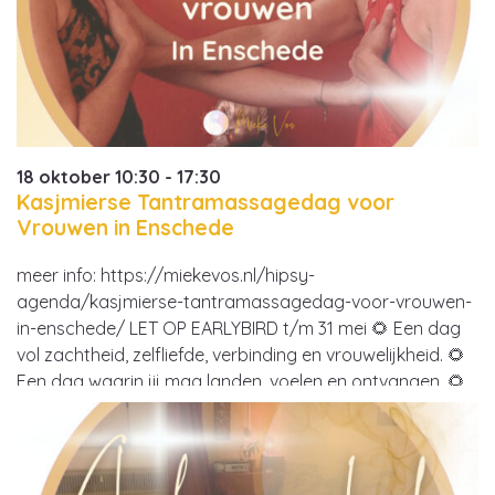
18 oktober 10:30 - 17:30
Kasjmierse Tantramassagedag voor
Vrouwen in Enschede
meer info: https://miekevos.nl/hipsy-
agenda/kasjmierse-tantramassagedag-voor-vrouwen-
in-enschede/ LET OP EARLYBIRD t/m 31 mei 🌻 Een dag
vol zachtheid, zelfliefde, verbinding en vrouwelijkheid. 🌻
Een dag waarin jij mag landen, voelen en ontvangen. 🌻
Een dag helemaal voor jou om liefdevol aangeraakt te
worden en aan te raken. 🌻 Een dag om te verbinden
met gelijkgestemde vrouwen. 🌻 Een dag…