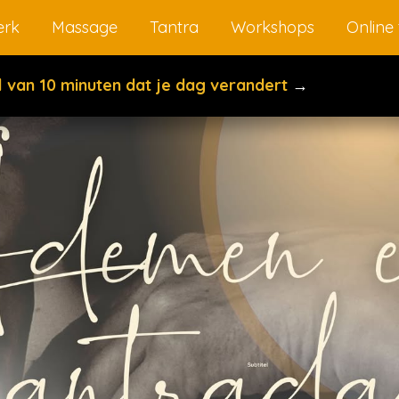
rk
Massage
Tantra
Workshops
Online 
el van 10 minuten dat je dag verandert
→