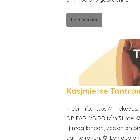
Lees verder
Kasjmierse Tantra
meer info: https://miekevo
OP EARLYBIRD t/m 31 mei 🌻 E
jij mag landen, voelen en o
aan te raken. 🌻 Een dag o