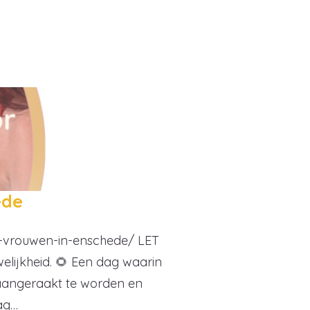
ede
r-vrouwen-in-enschede/ LET
elijkheid. 🌻 Een dag waarin
 aangeraakt te worden en
ag…