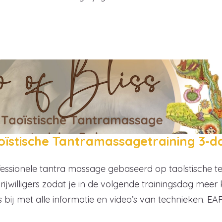
Taoïstische Tantramassagetraining 3-
essionele tantra massage gebaseerd op taoïstische te
vrijwilligers zodat je in de volgende trainingsdag meer 
is bij met alle informatie en video’s van technieken. E