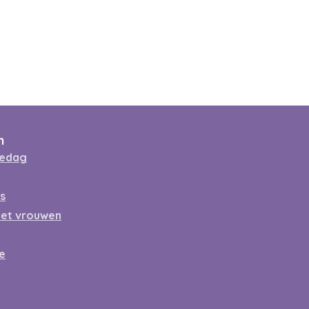
n
gedag
ss
met vrouwen
e