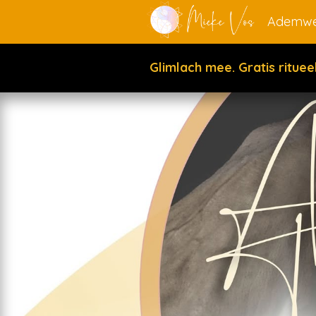
Ademwe
Glimlach mee. Gratis ritue