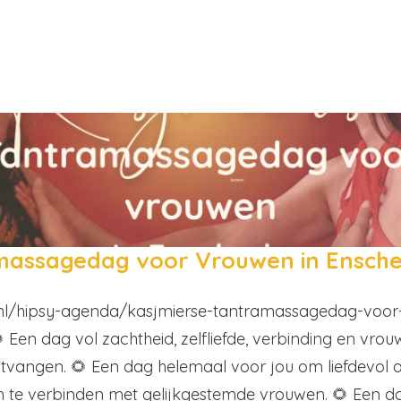
massagedag voor Vrouwen in Ensch
s.nl/hipsy-agenda/kasjmierse-tantramassagedag-voo
en dag vol zachtheid, zelfliefde, verbinding en vrouw
ntvangen. 🌻 Een dag helemaal voor jou om liefdevol
m te verbinden met gelijkgestemde vrouwen. 🌻 Een d