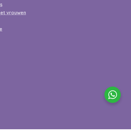
ss
met vrouwen
e