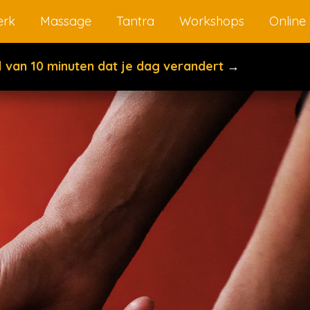
rk
Massage
Tantra
Workshops
Online 
el van 10 minuten dat je dag verandert
→