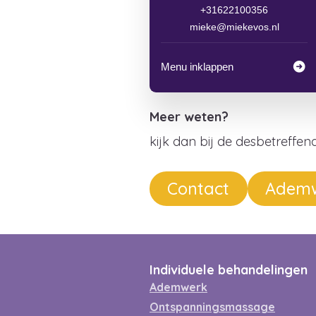
+31622100356
mieke@miekevos.nl
Menu inklappen
Meer weten?
kijk dan bij de desbetreffe
Contact
Adem
Individuele behandelingen
Ademwerk
Ontspanningsmassage