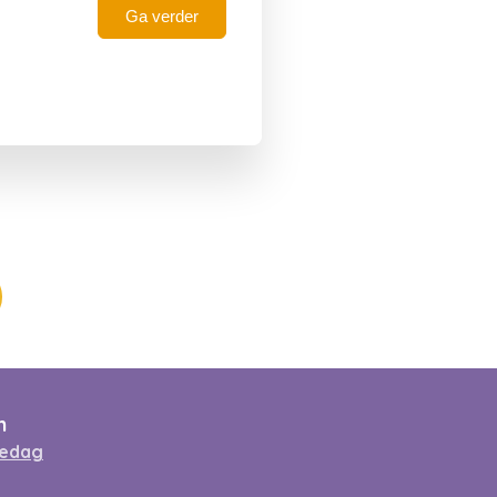
Ga verder
n
gedag