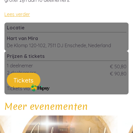
groter zijn dan 10 deelnemers.
Lees verder
Locatie
Hart van Mira
De Klomp 120-102, 7511 DJ Enschede, Nederland
Prijzen & tickets
1 deelnemer
€ 50,80
2 deelnemers
€ 90,80
Tickets
Tickets via
Meer evenementen