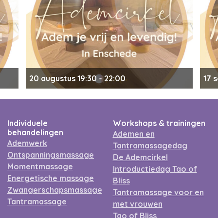
20 augustus 19:30 - 22:00
17 
Ademcirkel in Enschede
Ad
Individuele
Workshops & trainingen
behandelingen
Ademen en
Ademwerk
Tantramassagedag
Ontspanningsmassage
De Ademcirkel
Momentmassage
Introductiedag Tao of
Energetische massage
Bliss
Zwangerschapsmassage
Tantramassage voor en
Tantramassage
met vrouwen
Tao of Bliss