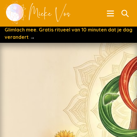
Menu
Se
Glimlach mee. Gratis ritueel van 10 minuten dat je dag
verandert
→