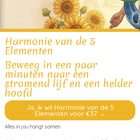
Harmonie van de 5
Elementen
Beweeg in een paar
minuten naar een
stromend lijf en een helder
hoofd
Ja, ik wil Harmonie van de 5
Elementen voor €37 →
Alles in jou hangt samen.