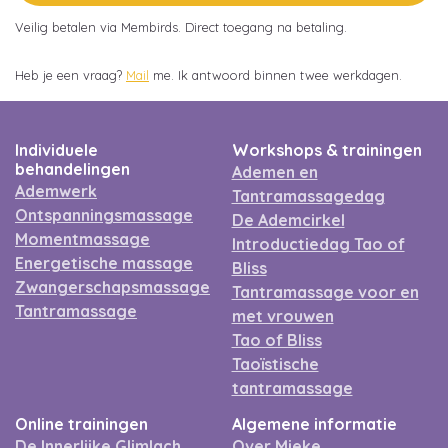
Veilig betalen via Membirds. Direct toegang na betaling.
Heb je een vraag?
Mail
me. Ik antwoord binnen twee werkdagen.
Individuele
Workshops & trainingen
behandelingen
Ademen en
Ademwerk
Tantramassagedag
Ontspanningsmassage
De Ademcirkel
Momentmassage
Introductiedag Tao of
Energetische massage
Bliss
Zwangerschapsmassage
Tantramassage voor en
Tantramassage
met vrouwen
Tao of Bliss
Taoïstische
tantramassage
Online trainingen
Algemene informatie
De Innerlijke Glimlach
Over Mieke