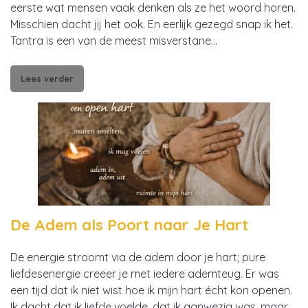
eerste wat mensen vaak denken als ze het woord horen.
Misschien dacht jij het ook. En eerlijk gezegd snap ik het.
Tantra is een van de meest misverstane…
Lees verder
De Adem als Poort naar Je Hart
De energie stroomt via de adem door je hart; pure
liefdesenergie creëer je met iedere ademteug. Er was
een tijd dat ik niet wist hoe ik mijn hart écht kon openen.
Ik dacht dat ik liefde voelde, dat ik aanwezig was, maar