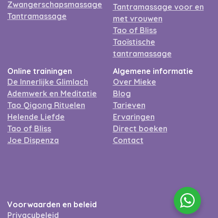
Zwangerschapsmassage
Tantramassage voor en
Tantramassage
met vrouwen
Tao of Bliss
Taoïstische
tantramassage
Online trainingen
Algemene informatie
De Innerlijke Glimlach
Over Mieke
Ademwerk en Meditatie
Blog
Tao Qigong Rituelen
Tarieven
Helende Liefde
Ervaringen
Tao of Bliss
Direct boeken
Joe Dispenza
Contact
Voorwaarden en beleid
Privacybeleid