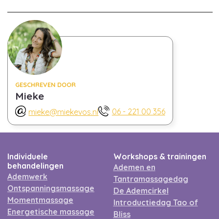
GESCHREVEN DOOR
Mieke
06 - 221 00 356
mieke@miekevos.nl
Individuele
Workshops & trainingen
behandelingen
Ademen en
Ademwerk
Tantramassagedag
Ontspanningsmassage
De Ademcirkel
Momentmassage
Introductiedag Tao of
Energetische massage
Bliss