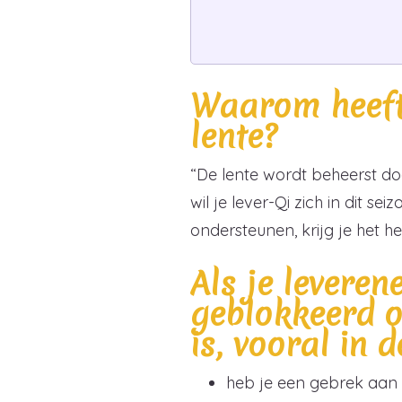
Waarom heeft 
lente?
“De lente wordt beheerst do
wil je lever-Qi zich in dit s
ondersteunen, krijg je het h
Als je leveren
geblokkeerd o
is, vooral in d
heb je een gebrek aan 