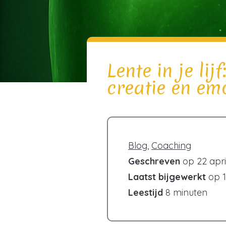
Lente in je lij
creatie en em
Blog
,
Coaching
Geschreven
op 22 apri
Laatst bijgewerkt
op 1
Leestijd
8 minuten