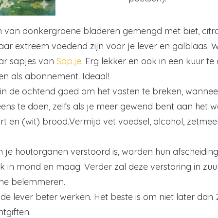
 van donkergroene bladeren gemengd met biet, citr
jaar extreem voedend zijn voor je lever en galblaas. W
aar sapjes van
Sap.je.
Erg lekker en ook in een kuur te 
en als abonnement. Ideaal!
en in de ochtend goed om het vasten te breken, wannee
 eens te doen, zelfs als je meer gewend bent aan het we
rt en (wit) brood.Vermijd vet voedsel, alcohol, zetmee
je houtorganen verstoord is, worden hun afscheiding 
k in mond en maag. Verder zal deze verstoring in zuu
ame belemmeren.
de lever beter werken. Het beste is om niet later dan
ntgiften.