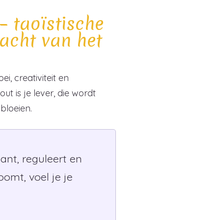
 – taoïstische
racht van het
i, creativiteit en
t is je lever, die wordt
bloeien.
lant, reguleert en
omt, voel je je