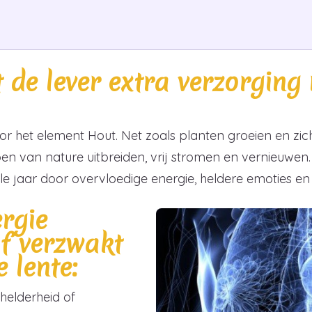
de lever extra verzorging 
or het element Hout. Net zoals planten groeien en zich
eizoen van nature uitbreiden, vrij stromen en vernieuwen.
ele jaar door overvloedige energie, heldere emoties e
ergie
f verzwakt
e lente:
helderheid of