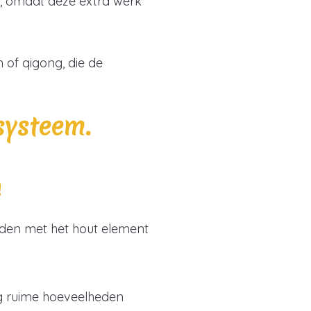
l, omdat deze extra werk
 of qigong, die de
systeem.
!
uden met het hout element
 ruime hoeveelheden