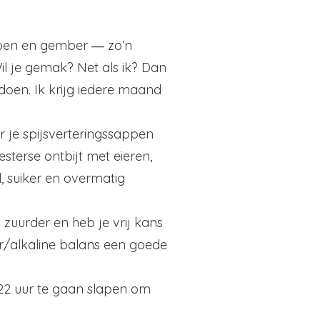
oen en gember ― zo’n
il je gemak? Net als ik? Dan
doen. Ik krijg iedere maand
r je spijsverteringssappen
sterse ontbijt met eieren,
l, suiker en overmatig
zuurder en heb je vrij kans
r/alkaline balans een goede
 22 uur te gaan slapen om