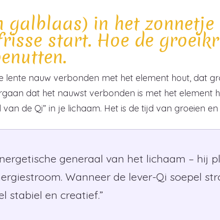
en galblaas) in het zonnetje
frisse start. Hoe de groeik
enutten.
s de lente nauw verbonden met het element hout, dat groe
rgaan dat het nauwst verbonden is met het element hou
an de Qi” in je lichaam. Het is de tijd van groeien en 
 energetische generaal van het lichaam – hij p
ergiestroom. Wanneer de lever-Qi soepel stro
 stabiel en creatief.”