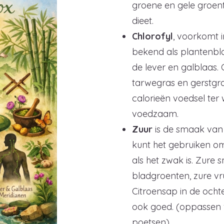
groene en gele groen
dieet.
Chlorofyl
, voorkomt i
bekend als plantenblo
de lever en galblaas.
tarwegras en gerstgra
calorieën voedsel ter
voedzaam.
Zuur
is de smaak van 
kunt het gebruiken om
als het zwak is. Zure
bladgroenten, zure v
Citroensap in de och
ook goed. (oppassen vo
poetsen).