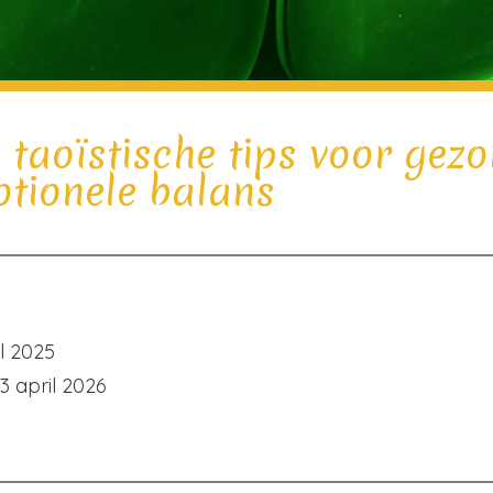
f: taoïstische tips voor gez
otionele balans
l 2025
3 april 2026