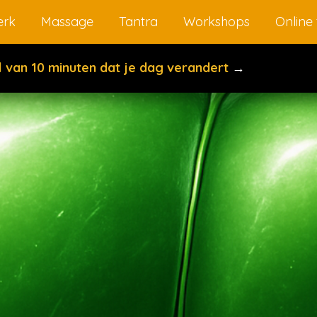
rk
Massage
Tantra
Workshops
Online 
el van 10 minuten dat je dag verandert
→