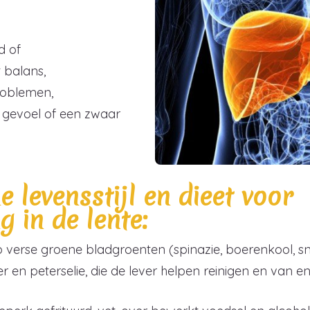
,
d of
t balans,
problemen,
 gevoel of een zwaar
e levensstijl en dieet voor
g in de lente:
 verse groene bladgroenten (spinazie, boerenkool, snijb
r en peterselie, die de lever helpen reinigen en van e