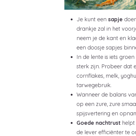
Je kunt een
sapje
doen
drankje zal in het voor
neem je de kant en kl
een doosje sapjes binn
In de lente is iets gro
sterk zijn. Probeer dat
cornflakes, melk, yoghu
tarwegebruik.
Wanneer de balans van 
op een zure, zure smaa
spijsvertering en opn
Goede nachtrust
helpt 
de lever efficiënter te o