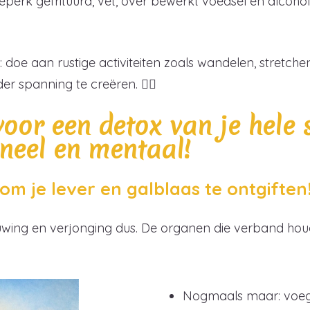
perk gefrituurd, vet, over bewerkt voedsel en alcoho
 doe aan rustige activiteiten zoals wandelen, stretchen
er spanning te creëren. 👇🏻
 voor een detox van je hele 
oneel en mentaal!
s om je lever en galblaas te ontgiften
euwing en verjonging dus. De organen die verband ho
Nogmaals maar: voeg