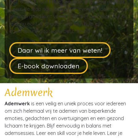
dat je voert naar liefde, vreugde, energie en welzijn.
Neem de stap naar een beter leven! Ontdek hoe je je
gewoon goed kunt voelen. Het is er ook voor jou! Als
je er nu echt voor gaat; met mijn hulp en
ondersteuning tot jouw beschikking.
Daar wil ik meer van weten!
E-book downloaden
Ademwerk
Ademwerk
is een veilig en uniek proces voor iedereen
om zich helemaal vrij te ademen van beperkende
emoties, gedachten en overtuigingen en een gezond
lichaam te krijgen. Blijf eenvoudig in balans met
ademsessies. Leer een skill voor je hele leven. Leer je