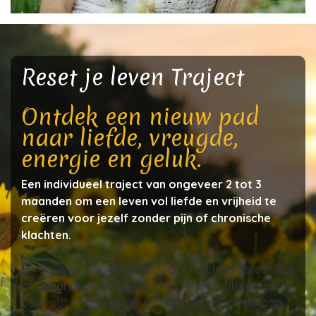
Reset je leven Traject
Ontdek een nieuw pad
naar liefde, vreugde,
energie en geluk.
Een individueel traject van ongeveer 2 tot 3
maanden om een leven vol liefde en vrijheid te
creëren voor jezelf zonder pijn of chronische
klachten.
Ervaar jij de dagelijkse realiteit misschien als een last
of zwaar door bv. chronische (pijn)klachten, burn- of
bore-out of depressie? Ontdek hier een nieuw pad