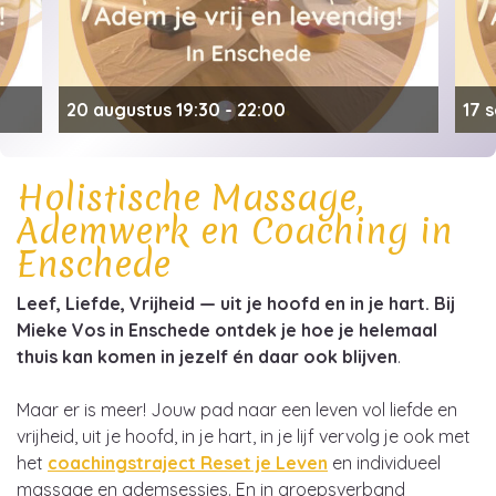
20 augustus 19:30 - 22:00
17 
Ademcirkel in Enschede
Ad
Holistische Massage,
Ademwerk en Coaching in
Enschede
Leef, Liefde, Vrijheid — uit je hoofd en in je hart. Bij
Mieke Vos in Enschede ontdek je hoe je helemaal
thuis kan komen in jezelf én daar ook blijven
.
Maar er is meer! Jouw pad naar een leven vol liefde en
vrijheid, uit je hoofd, in je hart, in je lijf vervolg je ook met
het
coachingstraject Reset je Leven
en individueel
massage en ademsessies. En in groepsverband