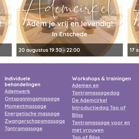
20 augustus 19:30 - 22:00
17 
Ademcirkel in Enschede
Ad
Individuele
Workshops & trainingen
behandelingen
Ademen en
Ademwerk
Tantramassagedag
Ontspanningsmassage
De Ademcirkel
Momentmassage
Introductiedag Tao of
Energetische massage
Bliss
Zwangerschapsmassage
Tantramassage voor en
Tantramassage
met vrouwen
Tao of Bliss