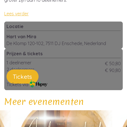
groter zijn dan 10 deelnemers.
Lees verder
Locatie
Hart van Mira
De Klomp 120-102, 7511 DJ Enschede, Nederland
Prijzen & tickets
1 deelnemer
€ 50,80
2 deelnemers
€ 90,80
Tickets
Tickets via
Meer evenementen