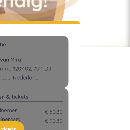
tie
 van Mira
lomp 120-102, 7511 DJ
hede, Nederland
en & tickets
elnemer
€ 50,80
elnemers
€ 90,80
ickets