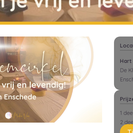
Loca
Hart
De K
Ensc
Prijz
1 de
2 de
T