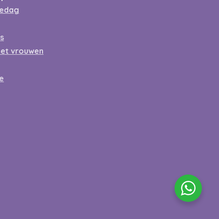
gedag
ss
met vrouwen
e